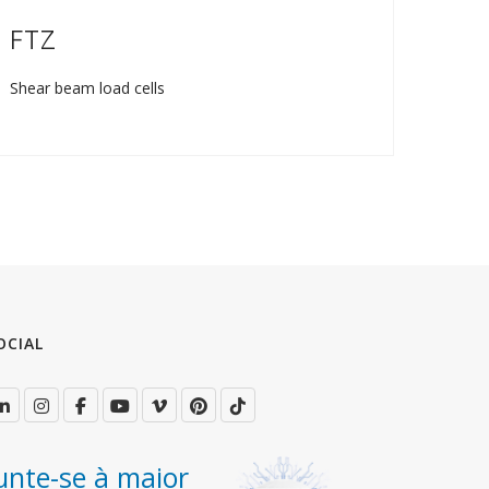
FTZ
FT
Shear beam load cells
Shear 
OCIAL
unte-se à maior