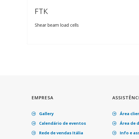
FTK
Shear beam load cells
EMPRESA
ASSISTÊNC
Gallery
Área clie
Calendário de eventos
Área de 
Rede de vendas Itália
Info e as