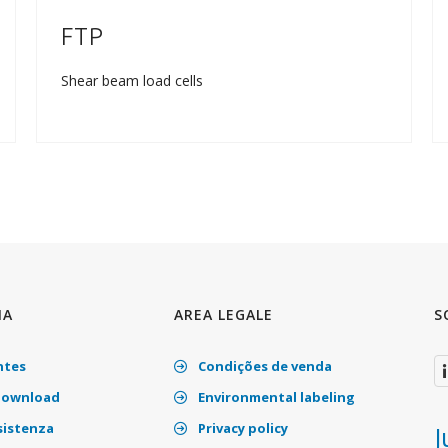
FTP
Shear beam load cells
IA
AREA LEGALE
S
ntes
Condições de venda
download
Environmental labeling
sistenza
Privacy policy
J