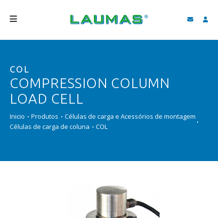
EMPRESA
COL
PRODUTOS
COMPRESSION COLUMN
SERVIÇOS
LOAD CELL
ASSISTÊNCIA E DOWNLOAD
Inicio
Produtos
Células de carga e Acessórios de montagem
Células de carga de coluna
COL
VIDEOS
BLOG
NOVIDADES
FIND
PORTUGUÊS