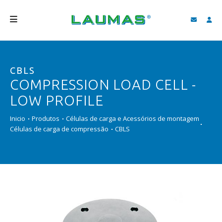
EMPRESA
CBLS
PRODUTOS
COMPRESSION LOAD CELL -
SERVIÇOS
LOW PROFILE
ASSISTÊNCIA E DOWNLOAD
Inicio
Produtos
Células de carga e Acessórios de montagem
Células de carga de compressão
CBLS
VIDEOS
BLOG
NOVIDADES
FIND
PORTUGUÊS