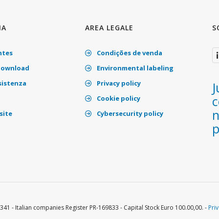
IA
AREA LEGALE
S
ntes
Condições de venda
download
Environmental labeling
sistenza
Privacy policy
J
c
Cookie policy
n
site
Cybersecurity policy
341 - Italian companies Register PR-169833 - Capital Stock Euro 100.00,00. -
Pri