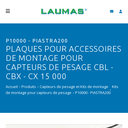
SOCIÉTÉ
P10000 - PIASTRA200
PRODUITS
PLAQUES POUR ACCESSOIRES
SERVICES
DE MONTAGE POUR
ASSISTANCE ET TÉLÉCHARGEMENTS
CAPTEURS DE PESAGE CBL -
CBX - CX 15 000
VIDÉO
Accueil
Produits
Capteurs de pesage et Kits de montage
Kits
BLOG
de montage pour capteurs de pesage
P10000 - PIASTRA200
NEWS
RECHERCHER
FRANÇAIS