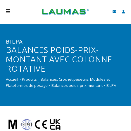
SOCIÉTÉ
BILPA
PRODUITS
BALANCES POIDS-PRIX-
SERVICES
MONTANT AVEC COLONNE
ASSISTANCE ET TÉLÉCHARGEMENTS
ROTATIVE
VIDÉO
Accueil
Produits
Balances, Crochet peseurs, Modules et
Plateformes de pesage
Balances poids-prix-montant
BILPA
BLOG
NEWS
RECHERCHER
FRANÇAIS