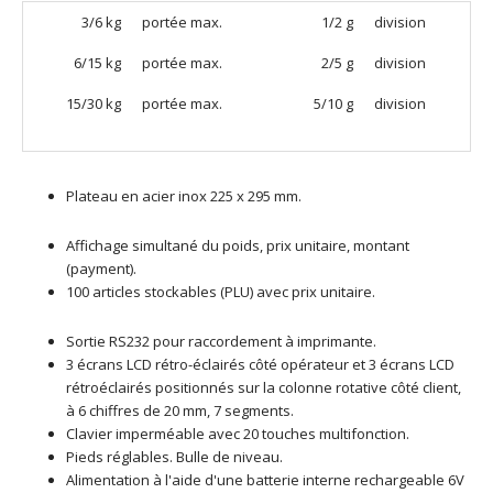
3/6 kg
portée max.
1/2 g
division
6/15 kg
portée max.
2/5 g
division
15/30 kg
portée max.
5/10 g
division
Plateau en acier inox 225 x 295 mm.
Affichage simultané du poids, prix unitaire, montant
(payment).
100 articles stockables (PLU) avec prix unitaire.
Sortie RS232 pour raccordement à imprimante.
3 écrans LCD rétro-éclairés côté opérateur et 3 écrans LCD
rétroéclairés positionnés sur la colonne rotative côté client,
à 6 chiffres de 20 mm, 7 segments.
Clavier imperméable avec 20 touches multifonction.
Pieds réglables. Bulle de niveau.
Alimentation à l'aide d'une batterie interne rechargeable 6V