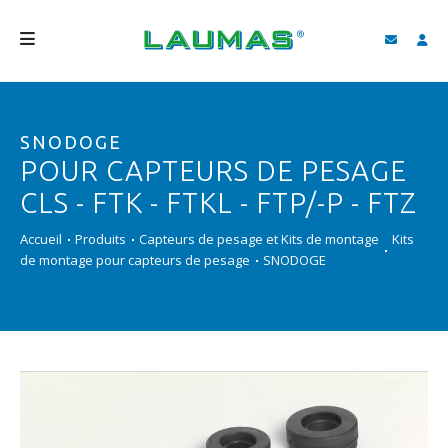
SOCIÉTÉ
SNODOGE
PRODUITS
POUR CAPTEURS DE PESAGE
SERVICES
CLS - FTK - FTKL - FTP/-P - FTZ
ASSISTANCE ET TÉLÉCHARGEMENTS
Accueil
Produits
Capteurs de pesage et Kits de montage
Kits
de montage pour capteurs de pesage
SNODOGE
VIDÉO
BLOG
NEWS
RECHERCHER
FRANÇAIS