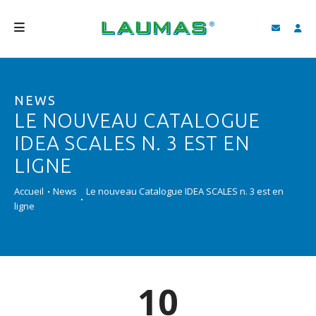
SOCIÉTÉ
NEWS
PRODUITS
LE NOUVEAU CATALOGUE
SERVICES
IDEA SCALES N. 3 EST EN
ASSISTANCE ET TÉLÉCHARGEMENTS
LIGNE
VIDÉO
Accueil
News
Le nouveau Catalogue IDEA SCALES n. 3 est en
ligne
BLOG
NEWS
RECHERCHER
10
FRANÇAIS