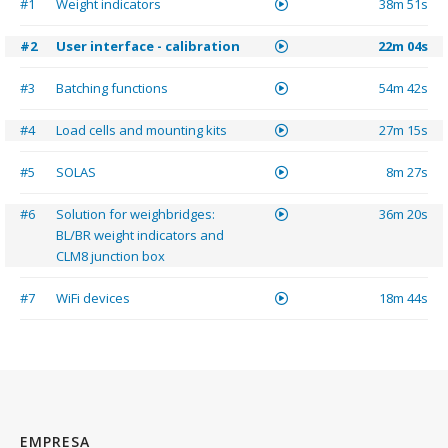
#1
Weight indicators
38m 51s
#2
User interface - calibration
22m 04s
#3
Batching functions
54m 42s
#4
Load cells and mounting kits
27m 15s
#5
SOLAS
8m 27s
#6
Solution for weighbridges:
36m 20s
BL/BR weight indicators and
CLM8 junction box
#7
WiFi devices
18m 44s
EMPRESA