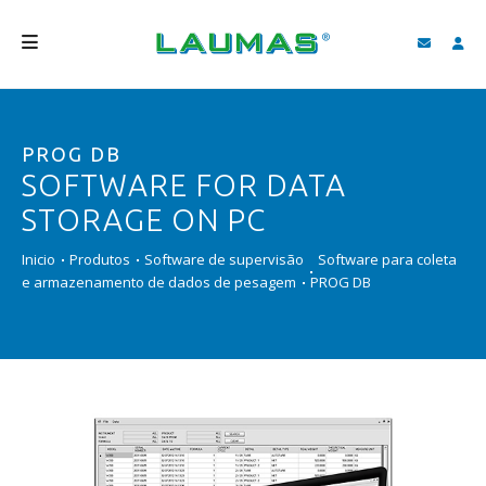
EMPRESA
PROG DB
PRODUTOS
SOFTWARE FOR DATA
SERVIÇOS
STORAGE ON PC
ASSISTÊNCIA E DOWNLOAD
Inicio
Produtos
Software de supervisão
Software para coleta
e armazenamento de dados de pesagem
PROG DB
VIDEOS
BLOG
NOVIDADES
FIND
PORTUGUÊS