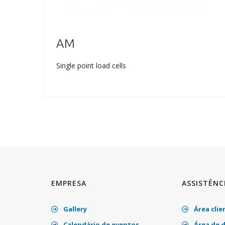
AM
Single point load cells
EMPRESA
ASSISTÊNC
Gallery
Área clie
Calendário de eventos
Área de 