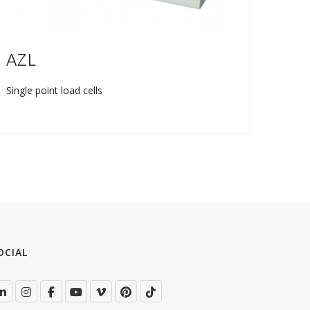
AZL
AM
Single point load cells
Single
OCIAL