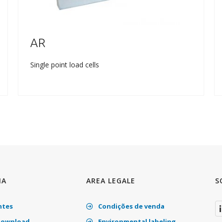
AR
Single point load cells
IA
AREA LEGALE
S
ntes
Condições de venda
download
Environmental labeling