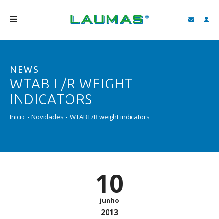
EMPRESA
NEWS
PRODUTOS
WTAB L/R WEIGHT
SERVIÇOS
INDICATORS
ASSISTÊNCIA E DOWNLOAD
Inicio
Novidades
WTAB L/R weight indicators
VIDEOS
BLOG
10
NOVIDADES
FIND
junho
2013
PORTUGUÊS