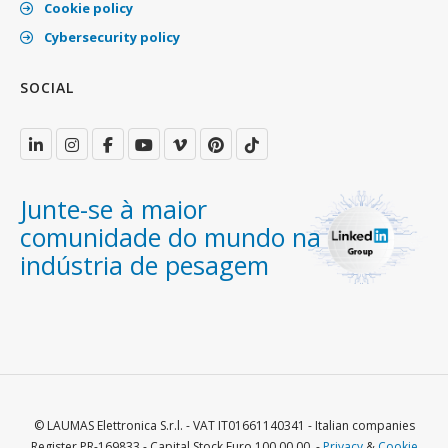
Cookie policy
Cybersecurity policy
SOCIAL
Junte-se à maior
comunidade do mundo na
indústria de pesagem
© LAUMAS Elettronica S.r.l. - VAT IT01661140341 - Italian companies
Register PR-169833 - Capital Stock Euro 100.00,00. -
Privacy
&
Cookie