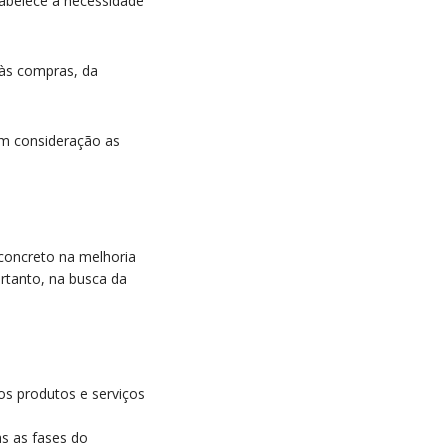
tabelece a necessidade
às compras, da
em consideração as
concreto na melhoria
rtanto, na busca da
s produtos e serviços
as as fases do