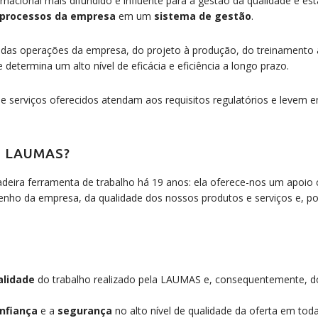
rnacional mais difundido e influente para a gestão da qualidade e es
processos da empresa
em um
sistema de gestão
.
 das operações da empresa, do projeto à produção, do treinamento 
 determina um alto nível de eficácia e eficiência a longo prazo.
 e serviços oferecidos atendam aos requisitos regulatórios e levem 
 a LAUMAS?
eira ferramenta de trabalho há 19 anos: ela oferece-nos um apoio 
nho da empresa, da qualidade dos nossos produtos e serviços e, po
alidade
do trabalho realizado pela LAUMAS e, consequentemente, do
nfiança
e a
segurança
no alto nível de qualidade da oferta em tod