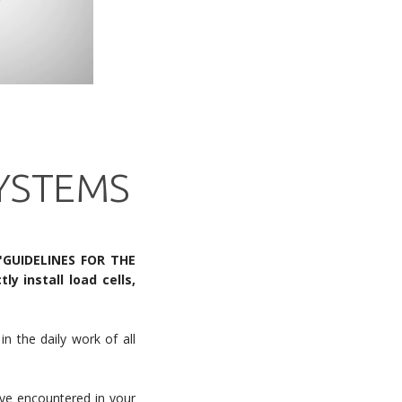
YSTEMS
"GUIDELINES FOR THE
ly install load cells,
n the daily work of all
ve encountered in your