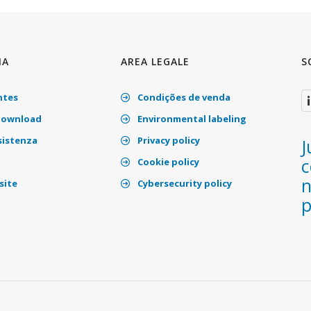
IA
AREA LEGALE
S
ntes
Condições de venda
download
Environmental labeling
sistenza
Privacy policy
J
c
Cookie policy
n
site
Cybersecurity policy