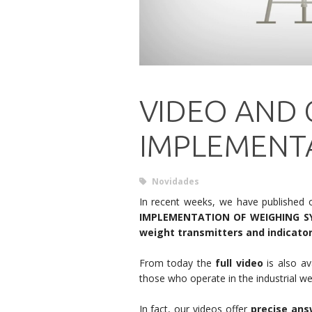
VIDEO AND 
IMPLEMENTA
Novidades
In recent weeks, we have published 
IMPLEMENTATION OF WEIGHING S
weight transmitters and indicato
From today the
full video
is also av
those who operate in the industrial we
In fact, our videos offer
precise ans