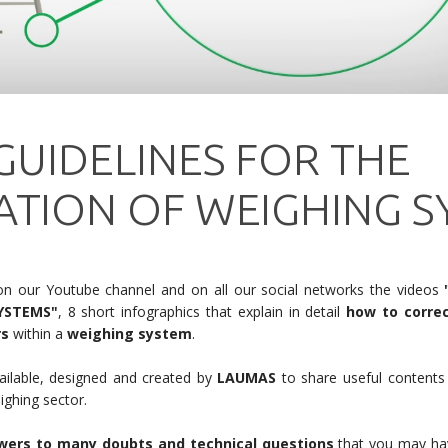
GUIDELINES FOR THE
TION OF WEIGHING S
on our Youtube channel and on all our social networks the videos
YSTEMS"
, 8 short infographics that explain in detail
how to correct
rs
within a
weighing system
.
ailable, designed and created by
LAUMAS
to share useful contents i
ighing sector.
wers to many doubts and technical questions
that you may ha