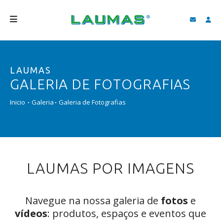
EMPRESA
LAUMAS
PRODUTOS
GALERIA DE FOTOGRAFIAS
SERVIÇOS
Inicio
Galeria
Galeria de Fotografias
ASSISTÊNCIA E DOWNLOAD
VIDEOS
BLOG
LAUMAS POR IMAGENS
NOVIDADES
FIND
Navegue na nossa galeria de
fotos
e
vídeos
: produtos, espaços e eventos que
PORTUGUÊS